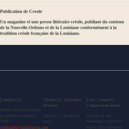
Publication de Creole
Un magazine et une presse littéraire créole, publiant du contenu
de la Nouvelle-Orléans et de la Louisiane conformément à la
tradition créole française de la Louisiane.
Contact Us
About Us/ A propos
Let's Connect |
de nous
Connectons-nous
Kenner (Cannes Brûlées)
Louisiana (Louisiane)
About us | A propos de
Sign up for our
70065
nous
Newsletter | Inscrivez-
webmaster@ucmdesigns.com
vous à notre newsletter