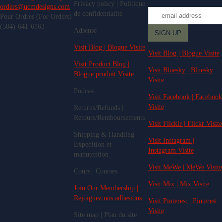
Privacy policy | Politique
orders@ucmdesigns.com
de confidentialité
Pour Ordres (For Orders)
(504)-641-6163
Adsense
Visit Blog | Blogue Visite
Visit Blog | Blogue Visite
Visit Product Blog |
Visit Bluesky | Bluesky
Blogue produit Visite
Visite
Podcast
Visit Facebook | Facebook
Visite
Returns/Refunds |
Retours/Remboursements
Visit Flicklr | Flickr Visite
Shipping & Handling |
Visit Instagram |
Expedition et
Instagram Visite
manutention
Visit MeWe | MeWe Visite
Cours | Courses
Visit Mix | Mix Visite
Join Our Membership |
Rejoignez nos adhesions
Visit Pinterest | Pinterest
Visite
Site map | Plan du site