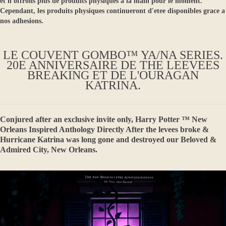
et n'offrons plus de produits physiques a la main pour le moment.
Cependant, les produits physiques continueront d'etee disponibles grace a
nos adhesions.
LE COUVENT GOMBO™ YA/NA SERIES.
20E ANNIVERSAIRE DE THE LEEVEES
BREAKING ET DE L'OURAGAN
KATRINA.
Conjured after an exclusive invite only, Harry Potter ™ New
Orleans Inspired Anthology Directly After the levees broke &
Hurricane Katrina was long gone and destroyed our Beloved &
Admired City, New Orleans.