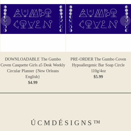
DOWNLOADABLE The Gumbo
PRE-ORDER The Gumbo Coven
Coven Casquette Girls a5 Desk Weekly
Hypoallergenic Bar Soap Circle
Circular Planner {New Orleans
110g/4oz
English}
$5.99
$4.99
Ú C M D É S I G N S ™